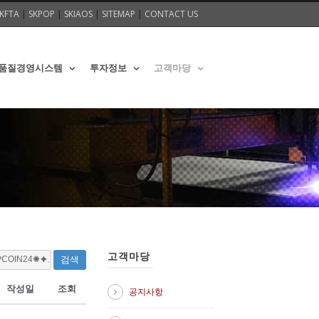
KFTA
|
SKPOP
|
SKIAOS
|
SITEMAP
|
CONTACT US
품질경영시스템
투자정보
고객마당
고객마당
검색
작성일
조회
공지사항