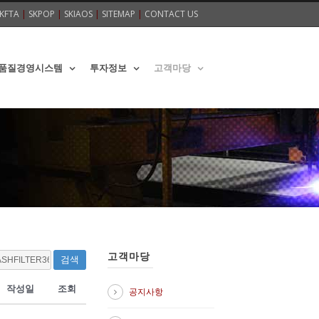
KFTA
|
SKPOP
|
SKIAOS
|
SITEMAP
|
CONTACT US
품질경영시스템
투자정보
고객마당
고객마당
검색
작성일
조회
공지사항