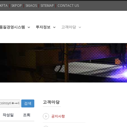
KFTA
|
SKPOP
|
SKIAOS
|
SITEMAP
|
CONTACT US
품질경영시스템
투자정보
고객마당
고객마당
검색
작성일
조회
공지사항