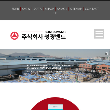
SKHR
|
SKGW
|
SKFTA
|
SKPOP
|
SKIAOS
|
SITEMAP
|
CONTACT
US